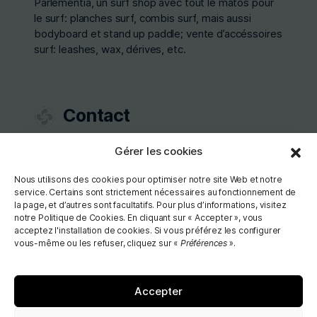
Parlementia, un surf shop avec tout le matos pour
le surf: planches surf, combis surf, mais aussi
bodyboard et stand up paddle; vente d’accéssoires
surf: leashes, wax, dérives, etc.
Contact
Itsas Atéa
Gérer les cookies
34 Chemin de Parlementia
64210 BIDART
Nous utilisons des cookies pour optimiser notre site Web et notre
En face du parking de la plage de Parlementia
service. Certains sont strictement nécessaires au fonctionnement de
la page, et d’autres sont facultatifs. Pour plus d’informations, visitez
Télèphones:
05 59 54 73 14
/
07 84 72 22
notre Politique de Cookies. En cliquant sur « Accepter », vous
acceptez l'installation de cookies. Si vous préférez les configurer
02
vous-même ou les refuser, cliquez sur «
Préférences
».
Accepter